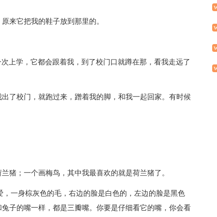
。
，原来它把我的鞋子放到那里的。
一次上学，它都会跟着我，到了校门口就蹲在那，看我走远了
我出了校门，就跑过来，蹭着我的脚，和我一起回家。有时候
。
荷兰猪；一个画梅鸟，其中我最喜欢的就是荷兰猪了。
爱，一身棕灰色的毛，右边的脸是白色的，左边的脸是黑色
和兔子的嘴一样，都是三瓣嘴。你要是仔细看它的嘴，你会看