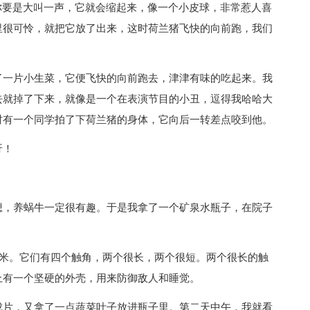
你要是大叫一声，它就会缩起来，像一个小皮球，非常惹人喜
里很可怜，就把它放了出来，这时荷兰猪飞快的向前跑，我们
了一片小生菜，它便飞快的向前跑去，津津有味的吃起来。我
去就掉了下来，就像是一个在表演节目的小丑，逗得我哈哈大
时有一个同学拍了下荷兰猪的身体，它向后一转差点咬到他。
呀！
想，养蜗牛一定很有趣。于是我拿了一个矿泉水瓶子，在院子
厘米。它们有四个触角，两个很长，两个很短。两个很长的触
上有一个坚硬的外壳，用来防御敌人和睡觉。
成片，又拿了一点蔬菜叶子放进瓶子里。第二天中午，我就看