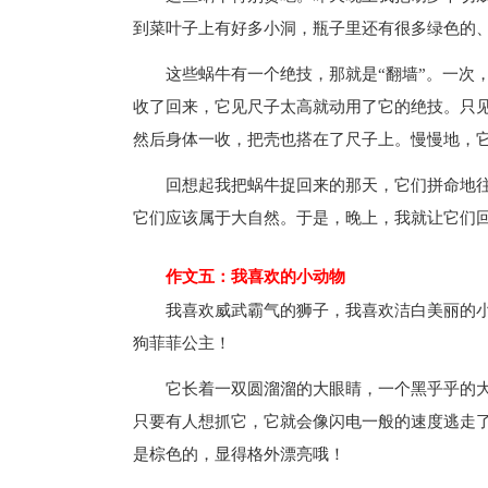
到菜叶子上有好多小洞，瓶子里还有很多绿色的
这些蜗牛有一个绝技，那就是“翻墙”。一次
收了回来，它见尺子太高就动用了它的绝技。只
然后身体一收，把壳也搭在了尺子上。慢慢地，
回想起我把蜗牛捉回来的那天，它们拼命地
它们应该属于大自然。于是，晚上，我就让它们
作文五：我喜欢的小动物
我喜欢威武霸气的狮子，我喜欢洁白美丽的
狗菲菲公主！
它长着一双圆溜溜的大眼睛，一个黑乎乎的
只要有人想抓它，它就会像闪电一般的速度逃走
是棕色的，显得格外漂亮哦！