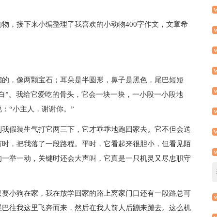
物，接下来小编整理了我喜欢的小动物400字作文，文章希
溜的，像两颗宝石；耳朵是半圆形，鼻子是黑色，尾巴短短
白”。我给它爱吃的骨头，它会一块一块，一小段一小段地
：“小主人，谢谢你。”
到我假装生气打它两三下，它才乖乖地跑回家去。它不但会送
有时，把我落了一段路程。平时，它看起来很胆小，但看见陌
的一举一动，关键时还会大声叫，它真是一只机灵又尽忠职守
只要小狗在家，我在放学回家的路上离家门口还有一段路总可
尾巴往我这里飞奔而来，然后在我人前人后蹦来蹦去。这么机